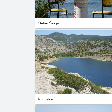
Štefan Šeliga
Ivo Kuboš