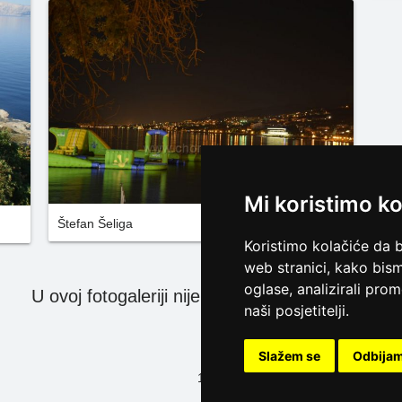
Mi koristimo ko
Štefan Šeliga
Koristimo kolačiće da 
web stranici, kako bism
oglase, analizirali pro
U ovoj fotogaleriji nije više prenesenih slika
naši posjetitelji.
Slažem se
Odbija
1