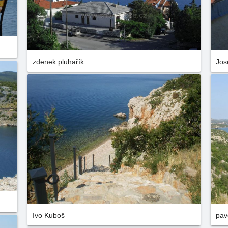
zdenek pluhařík
Jos
Ivo Kuboš
pav