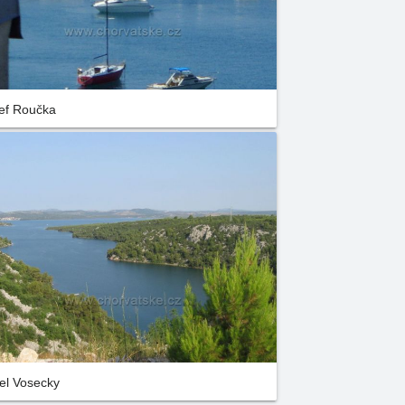
ef Roučka
el Vosecky