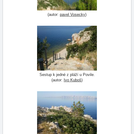
(autor:
pavel Vosecky
)
Sestup k jedné z pláží u Povile.
(autor:
Ivo Kuboš
)