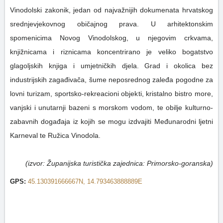
Vinodolski zakonik, jedan od najvažnijih dokumenata hrvatskog
srednjevjekovnog običajnog prava. U arhitektonskim
spomenicima Novog Vinodolskog, u njegovim crkvama,
knjižnicama i riznicama koncentrirano je veliko bogatstvo
glagoljskih knjiga i umjetničkih djela. Grad i okolica bez
industrijskih zagađivača, šume neposrednog zaleđa pogodne za
lovni turizam, sportsko-rekreacioni objekti, kristalno bistro more,
vanjski i unutarnji bazeni s morskom vodom, te obilje kulturno-
zabavnih događaja iz kojih se mogu izdvajiti Međunarodni ljetni
Karneval te Ružica Vinodola.
(izvor: Županijska turistička zajednica: Primorsko-goranska)
GPS:
45.130391666667N, 14.793463888889E