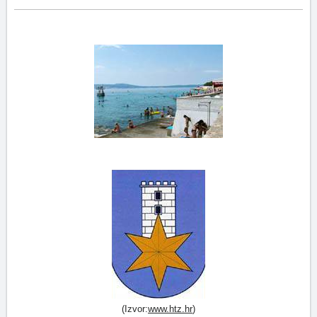
(Izvor:
www.htz.hr
)