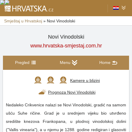
Smještaj u Hrvatskoj
»
Novi Vinodolski
Novi Vinodolski
www.hrvatska-smjestaj.com.hr
Pregled
Menu
Home
Kamere u blizini
Prognoza Novi Vinodolski
Nedaleko Crikvenice nalazi se Novi Vinodolski, gradić na samom
ušću Suhe ričine. Grad je u srednjem vijeku bio utvrđeno
središte knezova Frankopana, u plodnoj vinodolskoj dolini
("Vallis vinearia"), a u njemu je 1288. godine redigiran i glasoviti